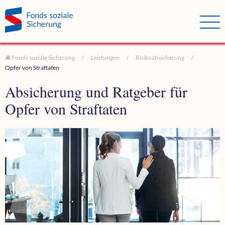
Direkt zum Hauptinhalt springen
Direkt zur Haupt-Navigation springen
Direkt zur Service-Navigation springen
Direkt zur Footer-Navigation springen
Direkt zum Footerinhalt springen
Fonds soziale Sicherung
Leistungen
Risiko­absicherung
Opfer von Straftaten
Absicherung und Ratgeber für
Opfer von Straftaten