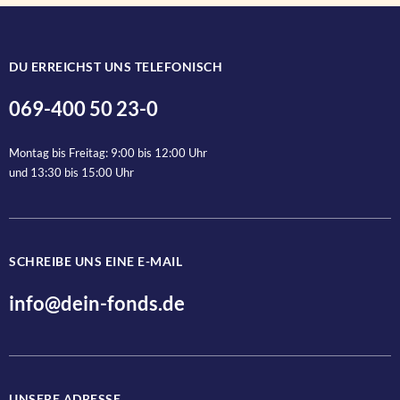
Nachname
DU ERREICHST UNS TELEFONISCH
069-400 50 23-0
Anrede
Montag bis Freitag: 9:00 bis 12:00 Uhr
und 13:30 bis 15:00 Uhr
SCHREIBE UNS EINE E-MAIL
Ja, ich bin jederzeit widerruflich damit einverstanden, dass d
info@dein-fonds.de
Jetzt anmelden
UNSERE ADRESSE