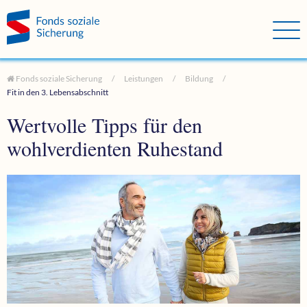
Direkt zum Hauptinhalt springen
Direkt zur Haupt-Navigation springen
Direkt zur Service-Navigation springen
Direkt zur Footer-Navigation springen
Direkt zum Footerinhalt springen
Fonds soziale Sicherung
Leistungen
Bildung
Fit in den 3. Lebensabschnitt
Wertvolle Tipps für den
wohlverdienten Ruhestand