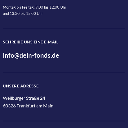
Anrede
Montag bis Freitag: 9:00 bis 12:00 Uhr
und 13:30 bis 15:00 Uhr
SCHREIBE UNS EINE E-MAIL
Ja, ich bin jederzeit widerruflich damit einverstanden, dass d
info@dein-fonds.de
Jetzt anmelden
UNSERE ADRESSE
Weilburger Straße 24
60326 Frankfurt am Main