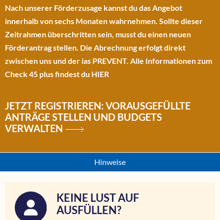
Nach unserer Förderzusage kannst du das Angebot
innerhalb von sechs Monaten wahrnehmen. Sollte dieser
Zeitrahmen überschritten sein, musst du einen neuen
Förderantrag stellen. Die Abrechnung erfolgt direkt
zwischen uns und der ias PREVENT. Alle Informationen zum
Check 45 plus findest du
HIER
JETZT REGISTRIEREN: VORAUSGEFÜLLTE
ANTRÄGE STELLEN UND BUDGETS
VERWALTEN
Hinweise
KEINE LUST AUF
AUSFÜLLEN?