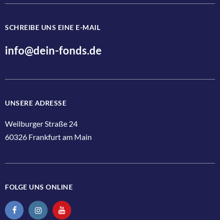
SCHREIBE UNS EINE E-MAIL
Ja, ich bin jederzeit widerruflich damit einverstanden, dass d
info@dein-fonds.de
Jetzt anmelden
UNSERE ADRESSE
Weilburger Straße 24
60326 Frankfurt am Main
FOLGE UNS ONLINE