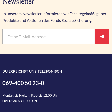
Newsletter
In unserem Newsletter informieren wir Dich regelmäßig über
Produkte und Aktionen des Fonds Soziale Sicherung.
Vorname
E-Mail
*
Pflichtfeld
Ant
Nachname
DU ERREICHST UNS TELEFONISCH
069-400 50 23-0
Anrede
Montag bis Freitag: 9:00 bis 12:00 Uhr
und 13:30 bis 15:00 Uhr