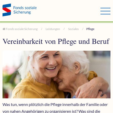
Direkt zum Hauptinhalt springen
Direkt zur Haupt-Navigation springen
Direkt zur Service-Navigation springen
Direkt zur Footer-Navigation springen
Direkt zum Footerinhalt springen
Fonds soziale Sicherung
Leistungen
Soziales
Pflege
Vereinbarkeit von Pflege und Beruf
Was tun, wenn plötzlich die Pflege innerhalb der Familie oder
von nahen Angehörigen zu organisieren ist? Was sind die