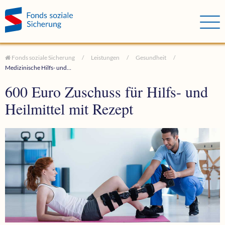
Direkt zum Hauptinhalt springen
Direkt zur Haupt-Navigation springen
Direkt zur Service-Navigation springen
Direkt zur Footer-Navigation springen
Direkt zum Footerinhalt springen
Fonds soziale Sicherung
Leistungen
Gesundheit
Medizinische Hilfs- und…
600 Euro Zuschuss für Hilfs- und
Heilmittel mit Rezept