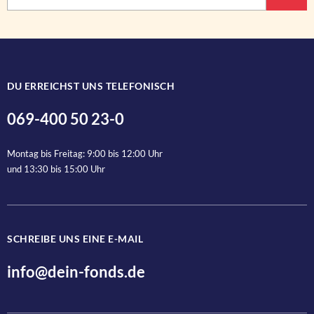
Nachname
DU ERREICHST UNS TELEFONISCH
069-400 50 23-0
Anrede
Montag bis Freitag: 9:00 bis 12:00 Uhr
und 13:30 bis 15:00 Uhr
SCHREIBE UNS EINE E-MAIL
Ja, ich bin jederzeit widerruflich damit einverstanden, dass d
info@dein-fonds.de
Jetzt anmelden