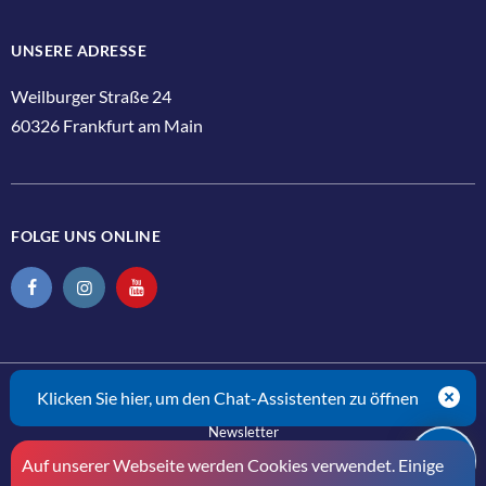
UNSERE ADRESSE
Weilburger Straße 24
60326 Frankfurt am Main
FOLGE UNS ONLINE
Schlie
Kontakt
Klicken Sie hier, um den Chat-Assistenten zu öffnen
Newsletter
Auf unserer Webseite werden Cookies verwendet. Einige
Impressum