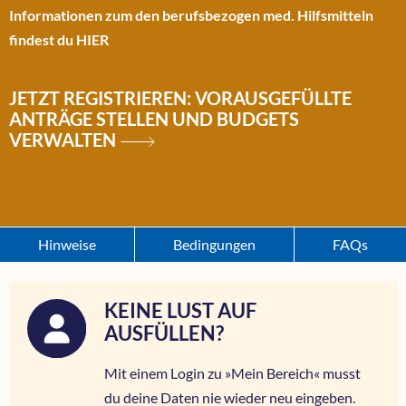
Informationen zum den berufsbezogen med. Hilfsmitteln
findest du
HIER
JETZT REGISTRIEREN: VORAUSGEFÜLLTE
ANTRÄGE STELLEN UND BUDGETS
VERWALTEN
Hinweise
Bedingungen
FAQs
KEINE LUST AUF
AUSFÜLLEN?
Mit einem Login zu »Mein Bereich« musst
du deine Daten nie wieder neu eingeben.