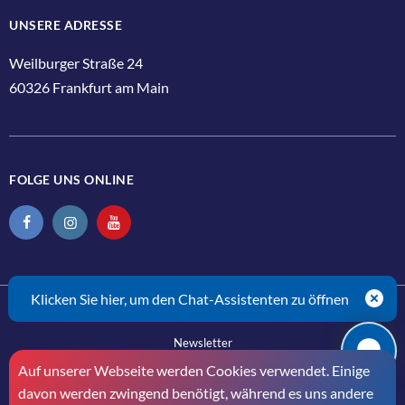
UNSERE ADRESSE
Weilburger Straße 24
60326 Frankfurt am Main
FOLGE UNS ONLINE
Schlie
Klicken Sie hier, um den Chat-Assistenten zu öffnen
Kontakt
Newsletter
Auf unserer Webseite werden Cookies verwendet. Einige
Impressum
davon werden zwingend benötigt, während es uns andere