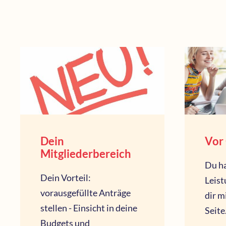
Dein
Vor 
Mitgliederbereich
Du ha
Dein Vorteil:
Leist
vorausgefüllte Anträge
dir m
stellen - Einsicht in deine
Seite
Budgets und