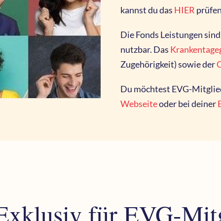
kannst du das
HIER
prüfe
Die Fonds Leistungen sind
nutzbar.
Das
Krankentage
Zugehörigkeit) sowie der
C
Du möchtest EVG-Mitglied
Webseite
oder bei deiner
 Exklusiv für EVG-Mit