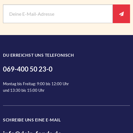
Vorname
E-Mail
*
Pflichtfeld
Ant
Nachname
DU ERREICHST UNS TELEFONISCH
069-400 50 23-0
Anrede
Montag bis Freitag: 9:00 bis 12:00 Uhr
und 13:30 bis 15:00 Uhr
SCHREIBE UNS EINE E-MAIL
Ja, ich bin jederzeit widerruflich damit einverstanden, dass d