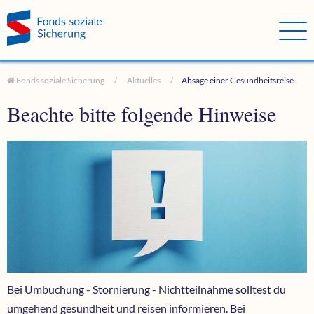
Direkt zum Hauptinhalt springen
Direkt zur Haupt-Navigation springen
Direkt zur Service-Navigation springen
Direkt zur Footer-Navigation springen
Direkt zum Footerinhalt springen
Fonds soziale Sicherung
Aktuelles
Absage einer Gesundheitsreise
Beachte bitte folgende Hinweise
Bei Umbuchung - Stornierung - Nichtteilnahme solltest du
umgehend gesundheit und reisen informieren. Bei