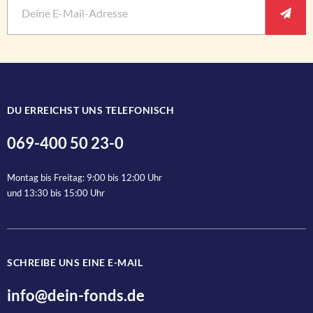
E-Mail
*
Pflichtfeld
Ant
Nachname
DU ERREICHST UNS TELEFONISCH
069-400 50 23-0
Anrede
Montag bis Freitag: 9:00 bis 12:00 Uhr
und 13:30 bis 15:00 Uhr
SCHREIBE UNS EINE E-MAIL
Ja, ich bin jederzeit widerruflich damit einverstanden, dass d
info@dein-fonds.de
Jetzt anmelden