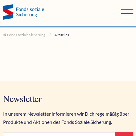
Direkt zum Hauptinhalt springen
Direkt zur Haupt-Navigation springen
Direkt zur Service-Navigation springen
Direkt zur Footer-Navigation springen
Direkt zum Footerinhalt springen
Fonds soziale Sicherung
Aktuelles
Newsletter
In unserem Newsletter informieren wir Dich regelmäßig über
Produkte und Aktionen des Fonds Soziale Sicherung.
Vorname