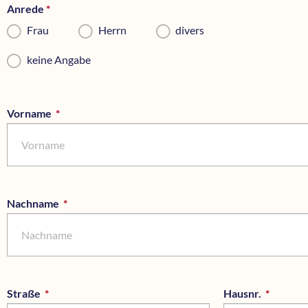
Anrede
*
Pflichtfeld
Frau
Herrn
divers
keine Angabe
Vorname
*
Pflichtfeld
Nachname
*
Pflichtfeld
Straße
*
Pflichtfeld
Hausnr.
*
Pflichtf