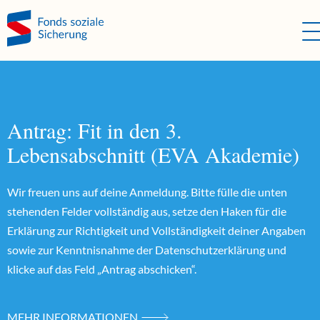
Direkt zum Hauptinhalt springen
Direkt zur Haupt-Navigation springen
Direkt zur Service-Navigation springen
Direkt zur Footer-Navigation springen
Direkt zum Footerinhalt springen
Antrag: Fit in den 3.
Lebensabschnitt (EVA Akademie)
Wir freuen uns auf deine Anmeldung. Bitte fülle die unten
stehenden Felder vollständig aus, setze den Haken für die
Erklärung zur Richtigkeit und Vollständigkeit deiner Angaben
sowie zur Kenntnisnahme der Datenschutzerklärung und
klicke auf das Feld „Antrag abschicken“.
MEHR INFORMATIONEN