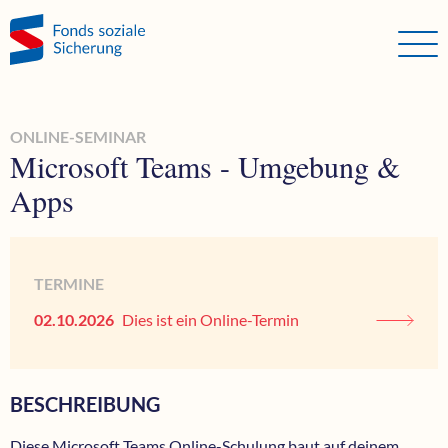
Direkt zum Hauptinhalt springen
Direkt zur Haupt-Navigation springen
Direkt zur Service-Navigation springen
Direkt zur Footer-Navigation springen
Direkt zum Footerinhalt springen
ONLINE-SEMINAR
Microsoft Teams - Umgebung &
Apps
TERMINE
02.10.2026
Dies ist ein Online-Termin
BESCHREIBUNG
Diese Microsoft Teams Online-Schulung baut auf deinem