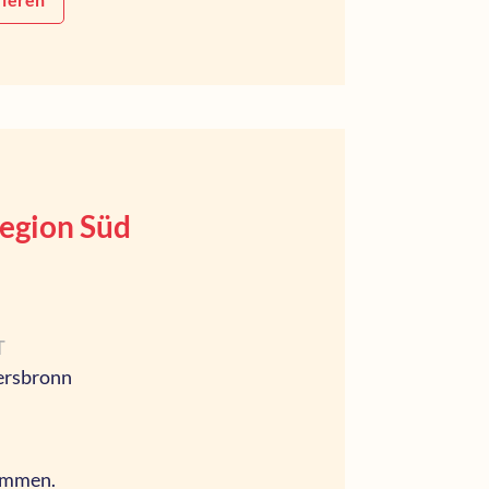
Region Süd
T
ersbronn
nommen.