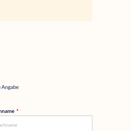
e Angabe
hname
*
Pflichtfeld