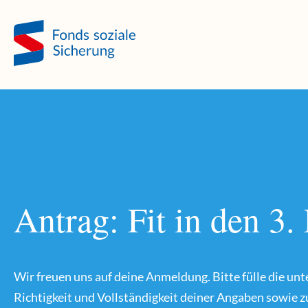
Direkt zum Hauptinhalt springen
Direkt zur Haupt-Navigation springen
Direkt zur Service-Navigation springen
Direkt zur Footer-Navigation springen
Direkt zum Footerinhalt springen
Antrag: Fit in den 3
Wir freuen uns auf deine Anmeldung. Bitte fülle die unt
Richtigkeit und Vollständigkeit deiner Angaben sowie 